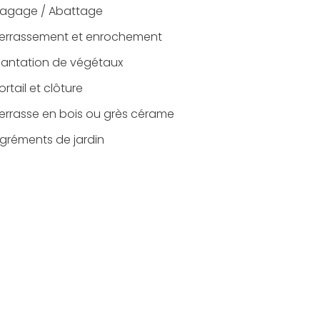
lagage / Abattage
errassement et enrochement
lantation de végétaux
ortail et clôture
errasse en bois ou grès cérame
gréments de jardin