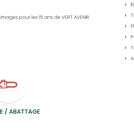
É
T
 images pour les 15 ans de VERT AVENIR
P
P
T
A
E / ABATTAGE