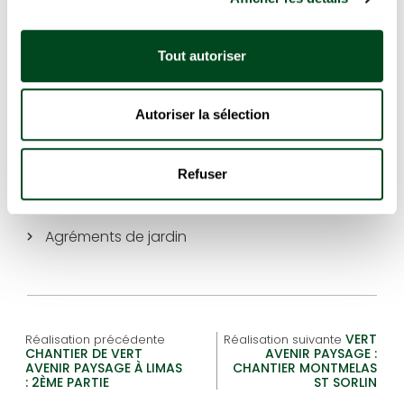
Conception de jardin
Élagage / Abattage
Tout autoriser
Entretien d’espaces verts
Terrassement et enrochement
Autoriser la sélection
Plantation de végétaux
Portail et clôture
Refuser
Terrasse en bois ou grès cérame
Agréments de jardin
VERT
Réalisation précédente
Réalisation suivante
CHANTIER DE VERT
AVENIR PAYSAGE :
AVENIR PAYSAGE À LIMAS
CHANTIER MONTMELAS
: 2ÈME PARTIE
ST SORLIN