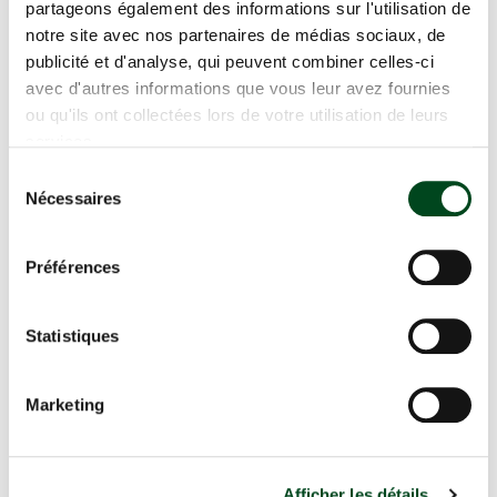
partageons également des informations sur l'utilisation de
notre site avec nos partenaires de médias sociaux, de
ENGAZONNEMENT ET POSE DE
BORDURES ACIER À MORANCÉ
publicité et d'analyse, qui peuvent combiner celles-ci
avec d'autres informations que vous leur avez fournies
ou qu'ils ont collectées lors de votre utilisation de leurs
services.
PAVAGE D'UNE COUR A LIMAS
Sélection
Nécessaires
du
consentement
AMÉNAGEMENT D'UN JARDIN
Préférences
DANS LE BEAUJOLAIS (CHANTIER
RÉALISÉ EN 2019 PAR VERT AVENIR
PAYSAGE)
Statistiques
Marketing
Autres réalisations
Afficher les détails