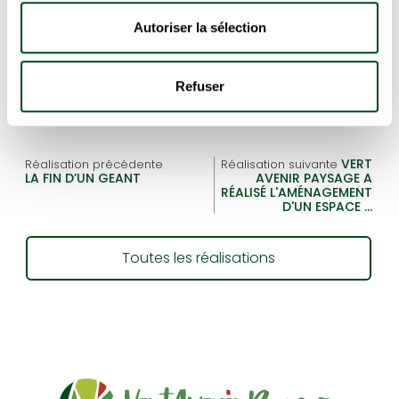
Autoriser la sélection
Terrasse en bois ou grès cérame
Agréments de jardin
Refuser
VERT
Réalisation précédente
Réalisation suivante
LA FIN D’UN GEANT
AVENIR PAYSAGE A
RÉALISÉ L'AMÉNAGEMENT
D'UN ESPACE …
Toutes les réalisations