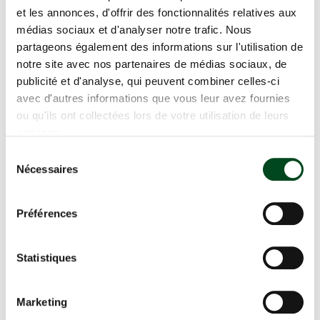
et les annonces, d'offrir des fonctionnalités relatives aux
médias sociaux et d'analyser notre trafic. Nous
Portail et clôture
partageons également des informations sur l'utilisation de
notre site avec nos partenaires de médias sociaux, de
publicité et d'analyse, qui peuvent combiner celles-ci
avec d'autres informations que vous leur avez fournies
RÉNOVATION D’UN MURET ET
POSE D’UNE CLÔTURE À MESSIMY
ou qu'ils ont collectées lors de votre utilisation de leurs
SUR SAÔNE
services.
Sélection
Nécessaires
du
REMPLACEMENT D’UN GRILLAGE À
consentement
SAINT-JEAN-D'ARDIÈRES
Préférences
Statistiques
VERT AVENIR PAYSAGE FÊTE SES
15 ANS
Marketing