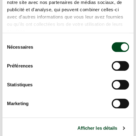
BASSIN D’ORNEMENT À
notre site avec nos partenaires de médias sociaux, de
VILLEFRANCHE-SUR-SAÔNE
publicité et d'analyse, qui peuvent combiner celles-ci
avec d'autres informations que vous leur avez fournies
ou qu'ils ont collectées lors de votre utilisation de leurs
CLÔTURE RIGIDE ET BRISE-
services.
VUE,CRÉATION D'UNE TERRASSE À
ANSE
Sélection
Nécessaires
du
consentement
Préférences
GAZON DE PLAQUAGE
Statistiques
Autres réalisations
Marketing
Conception de jardin
Afficher les détails
Élagage / Abattage