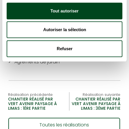
Entretien d’espaces verts
Tout autoriser
Terrassement et enrochement
Autoriser la sélection
Plantation de végétaux
Portail et clôture
Refuser
Terrasse en bois ou grès cérame
Agréments de jardin
Réalisation précédente
Réalisation suivante
CHANTIER RÉALISÉ PAR
CHANTIER RÉALISÉ PAR
VERT AVENIR PAYSAGE À
VERT AVENIR PAYSAGE À
LIMAS : 1ÈRE PARTIE
LIMAS : 3ÈME PARTIE
Toutes les réalisations