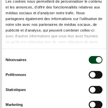
Les cookies nous permettent de personnaliser le contenu
et les annonces, d'offrir des fonctionnalités relatives aux
médias sociaux et d'analyser notre trafic. Nous
partageons également des informations sur l'utilisation de
notre site avec nos partenaires de médias sociaux, de
publicité et d'analyse, qui peuvent combiner celles-ci
avec d'autres informations que vous leur avez fournies
ou qu'ils ont collectées lors de votre utilisation de leurs
services.
Sélection
Nécessaires
du
consentement
Préférences
Statistiques
Partager sur
Marketing